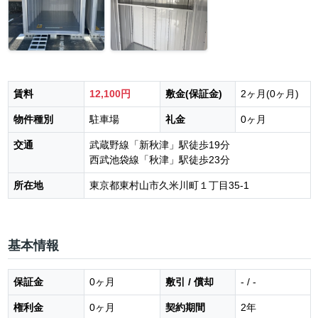
賃料
12,100円
敷金(保証金)
2ヶ月(0ヶ月)
物件種別
駐車場
礼金
0ヶ月
交通
武蔵野線「新秋津」駅徒歩19分
西武池袋線「秋津」駅徒歩23分
所在地
東京都東村山市久米川町１丁目35-1
基本情報
保証金
0ヶ月
敷引 / 償却
- / -
権利金
0ヶ月
契約期間
2年