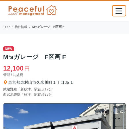
TOP
物件情報
M‘sガレージ F区画 F
NEW
M‘sガレージ F区画 F
12,100
円
管理 / 共益費
東京都東村山市久米川町１丁目35-1
武蔵野線「新秋津」駅徒歩19分
西武池袋線「秋津」駅徒歩23分